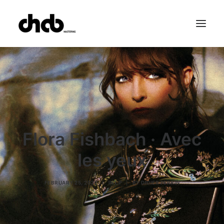
References
Studio
Booking
Team
FAQ
Flora Fishbach · Avec
les yeux
FEBRUARY 25, 2022
|
IN
LP
|
BY
DIDIER PERRIN